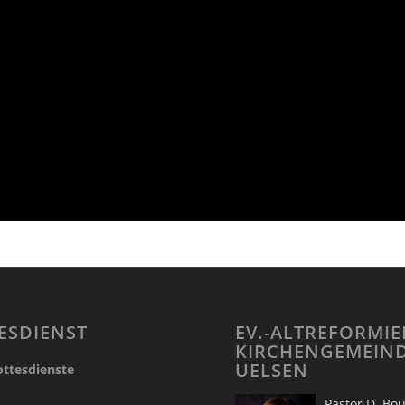
ESDIENST
EV.-ALTREFORMIE
KIRCHENGEMEIN
UELSEN
ttesdienste
Pastor D.