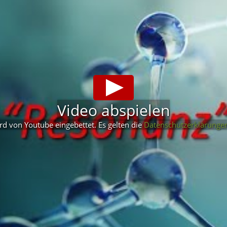
Video abspielen
rd von Youtube eingebettet. Es gelten die
Datenschutzerklärunge