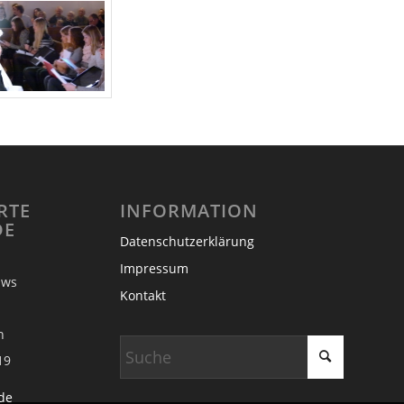
RTE
INFORMATION
DE
Datenschutzerklärung
Impressum
 Bouws
Kontakt
eg 1
lsen
19
de