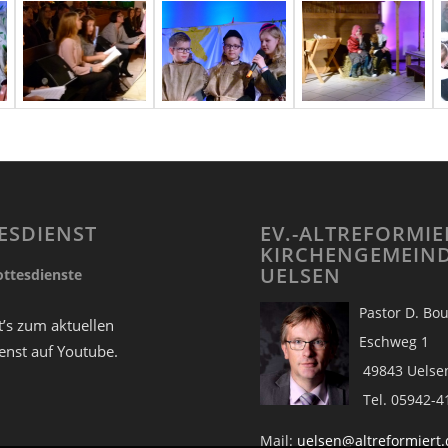
ESDIENST
EV.-ALTREFORMIE
KIRCHENGEMEIN
UELSEN
ttesdienste
Pastor D.
t’s zum aktuellen
Eschw
enst auf Youtube.
49843 Ue
Tel. 05942-4
Mail:
uelsen@altreformiert.